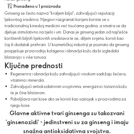
Pronađeno u 1 proizvoda
Ginseng se često naziva "kraljem bilja", zahvaljujući reputaciji
ljekovitog sredstva. Njegovi razgranati korijeni koriste se u
tradicionalnoj kineskoj medicini već tisućama godina, a smatra se da
djeluje stimulativno na tijelo i um. Danas je ginseng jedan od najčešće
korištenih biljnih lijekovitih sredstava te se, diljem svijeta, koristi kao
čaj ili dodatak prehrani. U kozmetičkoj industriji je poznato da ginseng
pospješuje proizvodnju kolagena i obnavlja kožu da bi izgledala
blistavija i s više tonusa.
Ključne prednosti
Regenerira i obnavlja kožu zahvaljujući visokom sadržaju šećera,
vitamina i minerala.
Zahvaljujući antioksidativnim svojstvima, energizira i tonizira kožu
te je čine blistavom.
Poboljšava rast kose ako se koristi kao sastojak u proizvodima za
njegu kose.
Glavne aktivne tvari ginsenga su takozvani
'ginsenozidi' - jedinstveni su za ginseng i imaju
snažna antioksidativna svojstva.