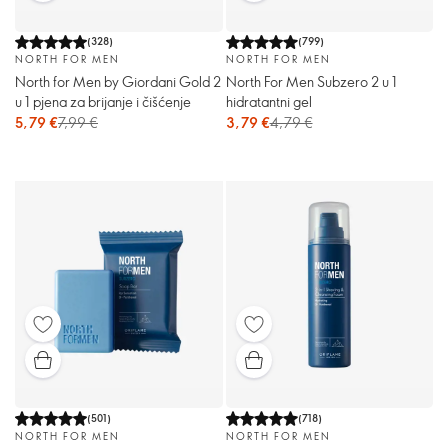
(
328
)
(
799
)
NORTH FOR MEN
NORTH FOR MEN
North for Men by Giordani Gold 2
North For Men Subzero 2 u 1
u 1 pjena za brijanje i čišćenje
hidratantni gel
5,79 €
7,99 €
3,79 €
4,79 €
(
501
)
(
718
)
NORTH FOR MEN
NORTH FOR MEN