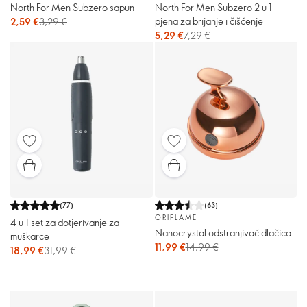
North For Men Subzero sapun
North For Men Subzero 2 u 1
pjena za brijanje i čišćenje
2,59 €
3,29 €
5,29 €
7,29 €
(
77
)
(
63
)
ORIFLAME
4 u 1 set za dotjerivanje za
Nanocrystal odstranjivač dlačica
muškarce
11,99 €
14,99 €
18,99 €
31,99 €