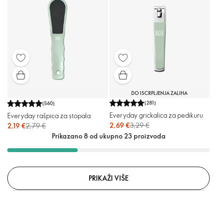
DO ISCRPLJENJA ZALIHA
(
281
)
(
560
)
Everyday grickalica za pedikuru
Everyday rašpica za stopala
2,69 €
3,29 €
2,19 €
2,79 €
Prikazano 8 od ukupno 23 proizvoda
PRIKAŽI VIŠE