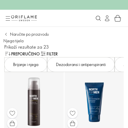
Naručite po proizvodu
Njega tijela
Prikaži rezultate za 23
PREPORUČENO
FILTER
Brijanje i njega
Dezodoransi i antiperspiranti
Mi