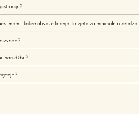
gistraciju?
er, imam li kakve obveze kupnje ili uvjete za minimalnu narudžb
proizvoda?
alnu narudžbu?
laganja?