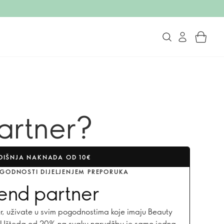
partner?
DIŠNJA NAKNADA OD 10€
OGODNOSTI DIJELJENJEM PREPORUKA
end partner
r, uživate u svim pogodnostima koje imaju Beauty
a. Ušteda od 20% na svaku narudžbu je samo jedna