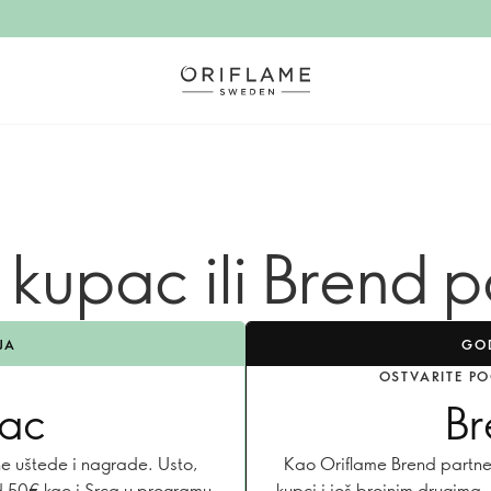
kupac ili Brend 
JA
GO
OSTVARITE P
pac
Br
ne uštede i nagrade. Usto,
Kao Oriflame Brend partne
 50€ kao i Srca u programu
kupci i još brojnim drugim