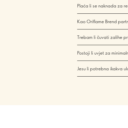
Plaća li se naknada za re
Kao Oriflame Brend partn
Trebam li čuvati zalihe 
Postoji li uvjet za minim
Jesu li potrebna ikakva u