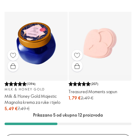
(
1394
)
(
207
)
MILK & HONEY GOLD
Treasured Moments sapun
Milk & Honey Gold Majestic
1,79 €
2,49 €
Magnolia krema za ruke i tijelo
5,49 €
7,49 €
Prikazano 5 od ukupno 12 proizvoda