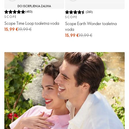
DO ISCRPLJENJA ZALIHA
(
483
)
(
261
)
SCOPE
SCOPE
Scope Time Loop toaletna voda
Scope Earth Wonder toaletna
15,99 €
19,99 €
voda
15,99 €
19,99 €