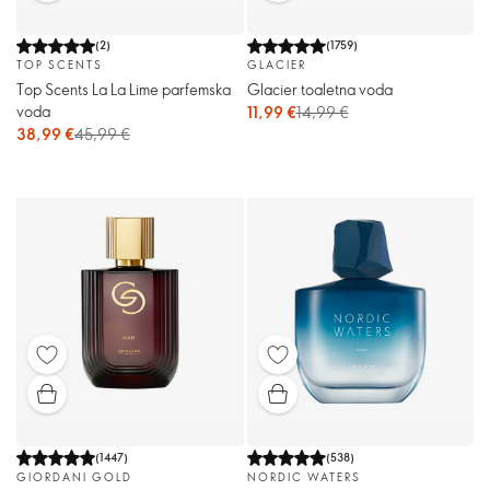
(
2
)
(
1759
)
TOP SCENTS
GLACIER
Top Scents La La Lime parfemska
Glacier toaletna voda
voda
11,99 €
14,99 €
38,99 €
45,99 €
(
1447
)
(
538
)
GIORDANI GOLD
NORDIC WATERS