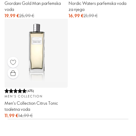
Giordani Gold Man parfemska
Nordic Waters parfemska voda
voda
za njega
19,99 €
25,99 €
16,99 €
21,99 €
(
475
)
MEN'S COLLECTION
Men's Collection Citrus Tonic
toaletna voda
11,99 €
14,99 €