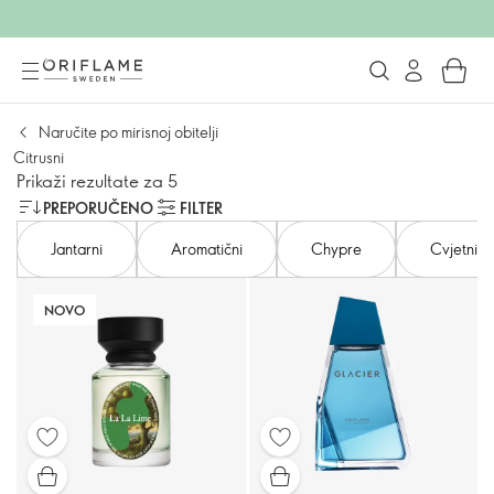
Naručite po mirisnoj obitelji
Citrusni
Prikaži rezultate za 5
PREPORUČENO
FILTER
Jantarni
Aromatični
Chypre
Cvjetni
NOVO