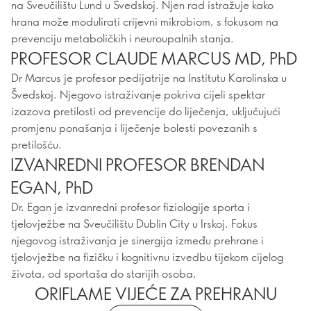
na Sveučilištu Lund u Švedskoj. Njen rad istražuje kako
hrana može modulirati crijevni mikrobiom, s fokusom na
prevenciju metaboličkih i neuroupalnih stanja.
PROFESOR CLAUDE MARCUS MD, PhD
Dr Marcus je profesor pedijatrije na Institutu Karolinska u
Švedskoj. Njegovo istraživanje pokriva cijeli spektar
izazova pretilosti od prevencije do liječenja, uključujući
promjenu ponašanja i liječenje bolesti povezanih s
pretilošću.
IZVANREDNI PROFESOR BRENDAN
EGAN, PhD
Dr. Egan je izvanredni profesor fiziologije sporta i
tjelovježbe na Sveučilištu Dublin City u Irskoj. Fokus
njegovog istraživanja je sinergija između prehrane i
tjelovježbe na fizičku i kognitivnu izvedbu tijekom cijelog
života, od sportaša do starijih osoba.
ORIFLAME VIJEĆE ZA PREHRANU