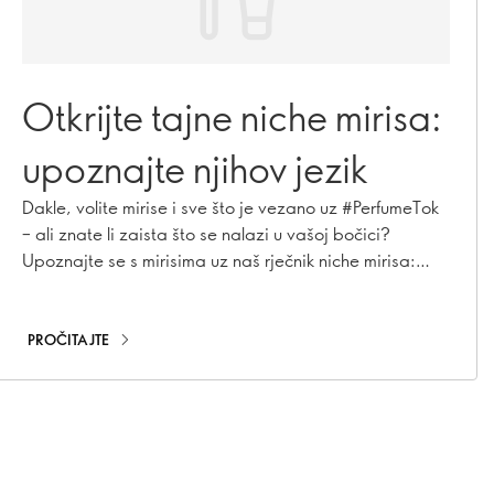
Otkrijte tajne niche mirisa:
upoznajte njihov jezik
Dakle, volite mirise i sve što je vezano uz #PerfumeTok
– ali znate li zaista što se nalazi u vašoj bočici?
Upoznajte se s mirisima uz naš rječnik niche mirisa:
vašu propusnicu iza kulisa kreiranja mirisa. Od
sastojaka koje znate do tajni niche parfumerije, tu je
sve što vam je potrebno da zvučite (i mirišete) kao
PROČITAJTE
pravi insajder. Pročitajte više i podignite svoje
poznavanje mirisa na višu razinu…