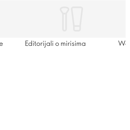
se
Editorijali o mirisima
Wel