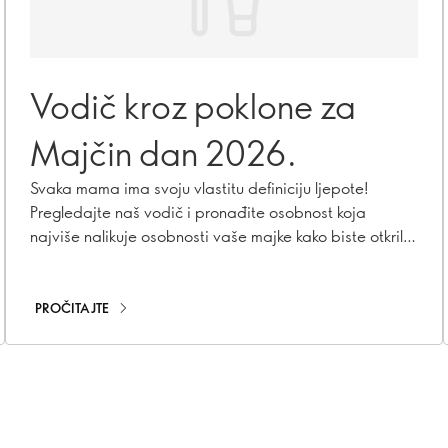
Vodič kroz poklone za
Majčin dan 2026.
Svaka mama ima svoju vlastitu definiciju ljepote!
Pregledajte naš vodič i pronađite osobnost koja
najviše nalikuje osobnosti vaše majke kako biste otkrili
savršeni, promišljeni beauty poklon za nju.
PROČITAJTE