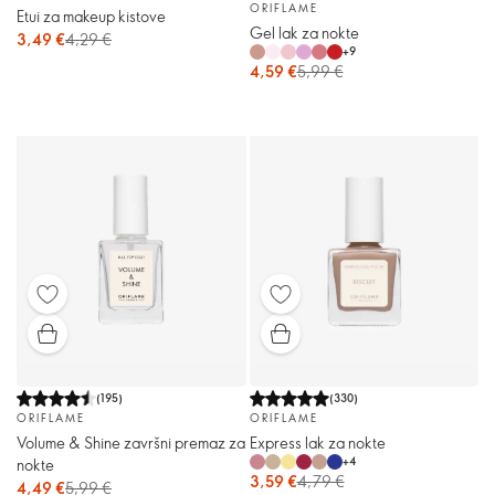
ORIFLAME
Etui za makeup kistove
Gel lak za nokte
3,49 €
4,29 €
+
9
4,59 €
5,99 €
(
195
)
(
330
)
ORIFLAME
ORIFLAME
Volume & Shine završni premaz za
Express lak za nokte
+
4
nokte
3,59 €
4,79 €
4,49 €
5,99 €