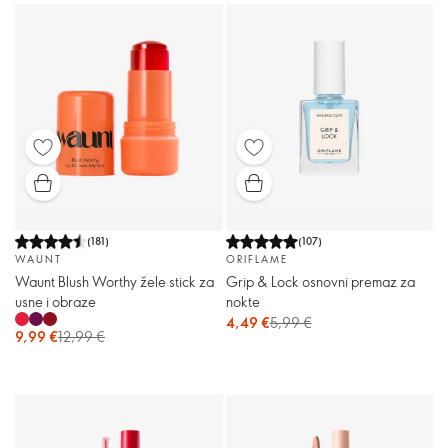
(
181
)
(
107
)
WAUNT
ORIFLAME
Waunt Blush Worthy žele stick za
Grip & Lock osnovni premaz za
usne i obraze
nokte
4,49 €
5,99 €
9,99 €
12,99 €