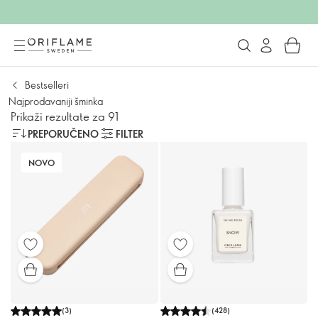
Bestselleri
Najprodavaniji šminka
Prikaži rezultate za 91
PREPORUČENO
FILTER
NOVO
(
3
)
(
428
)