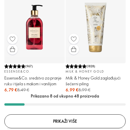
(
967
)
(
1828
)
ESSENSE&CO.
MILK & HONEY GOLD
Essense&Co. sredstvo za pranje
Milk & Honey Gold zaglađujući
ruku i tijela s makom i vanilijom
šećerni piling
6,79 €
8,49 €
6,99 €
8,99 €
Prikazano 8 od ukupno 48 proizvoda
PRIKAŽI VIŠE