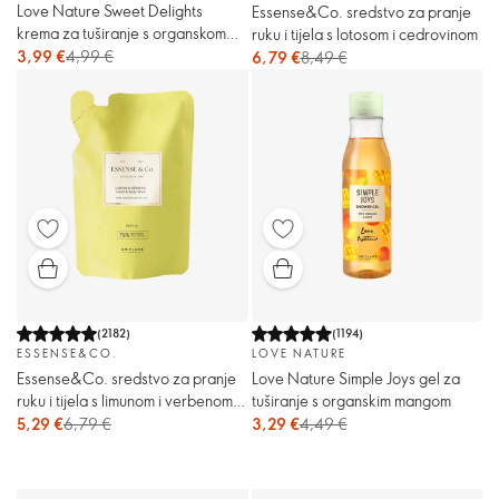
Love Nature Sweet Delights
Essense&Co. sredstvo za pranje
krema za tuširanje s organskom
ruku i tijela s lotosom i cedrovinom
bundevom i cimetom
3,99 €
4,99 €
6,79 €
8,49 €
(
2182
)
(
1194
)
ESSENSE&CO.
LOVE NATURE
Essense&Co. sredstvo za pranje
Love Nature Simple Joys gel za
ruku i tijela s limunom i verbenom -
tuširanje s organskim mangom
zamjensko punjenje
5,29 €
6,79 €
3,29 €
4,49 €