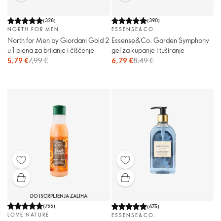
(
328
)
(
390
)
NORTH FOR MEN
ESSENSE&CO.
North for Men by Giordani Gold 2
Essense&Co. Garden Symphony
u 1 pjena za brijanje i čišćenje
gel za kupanje i tuširanje
5,79 €
7,99 €
6,79 €
8,49 €
DO ISCRPLJENJA ZALIHA
(
755
)
(
675
)
LOVE NATURE
ESSENSE&CO.