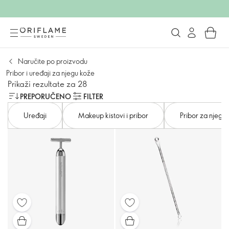
Naručite po proizvodu
Pribor i uređaji za njegu kože
Prikaži rezultate za 28
PREPORUČENO
FILTER
Uređaji
Makeup kistovi i pribor
Pribor za njegu t