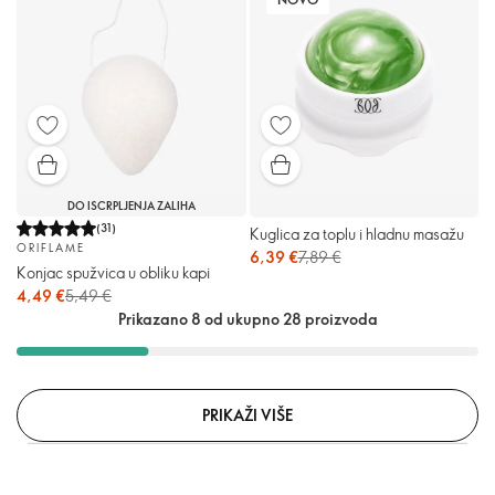
DO ISCRPLJENJA ZALIHA
(
31
)
Kuglica za toplu i hladnu masažu
ORIFLAME
6,39 €
7,89 €
Konjac spužvica u obliku kapi
4,49 €
5,49 €
Prikazano 8 od ukupno 28 proizvoda
PRIKAŽI VIŠE