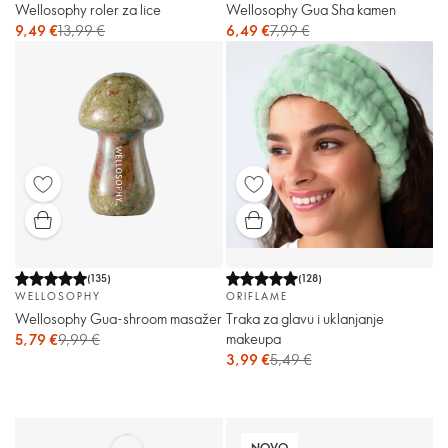
Wellosophy roler za lice
Wellosophy Gua Sha kamen
9,49 €
13,99 €
6,49 €
7,99 €
(
135
)
(
128
)
WELLOSOPHY
ORIFLAME
Wellosophy Gua-shroom masažer
Traka za glavu i uklanjanje
makeupa
5,79 €
9,99 €
3,99 €
5,49 €
NOVO