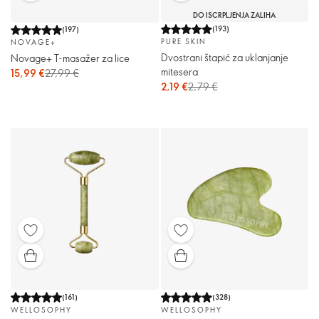
DO ISCRPLJENJA ZALIHA
(
193
)
(
197
)
PURE SKIN
NOVAGE+
Dvostrani štapić za uklanjanje
Novage+ T-masažer za lice
mitesera
15,99 €
27,99 €
2,19 €
2,79 €
(
161
)
(
328
)
WELLOSOPHY
WELLOSOPHY