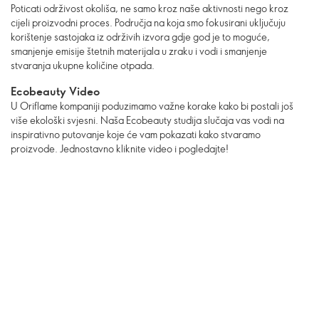
Poticati održivost okoliša, ne samo kroz naše aktivnosti nego kroz
cijeli proizvodni proces. Područja na koja smo fokusirani uključuju
korištenje sastojaka iz održivih izvora gdje god je to moguće,
smanjenje emisije štetnih materijala u zraku i vodi i smanjenje
stvaranja ukupne količine otpada.
Ecobeauty Video
U Oriflame kompaniji poduzimamo važne korake kako bi postali još
više ekološki svjesni. Naša Ecobeauty studija slučaja vas vodi na
inspirativno putovanje koje će vam pokazati kako stvaramo
proizvode. Jednostavno kliknite video i pogledajte!