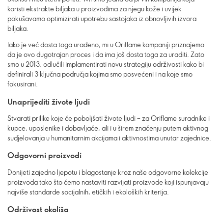
koristi ekstrakte biljaka u proizvodima za njegu kože i uvijek
pokušavamo optimizirati upotrebu sastojaka iz obnovljivih izvora
biljaka.
Iako je već dosta toga urađeno, mi u Oriflame kompaniji priznajemo
da je ovo dugotrajan proces i da ima još dosta toga za uraditi. Zato
smo u 2013. odlučili implamentirati novu strategiju održivosti kako bi
definirali 3 ključna područja kojima smo posvećeni i na koje smo
fokusirani.
Unaprijediti živote ljudi
Stvarati prilike koje će poboljšati živote ljudi – za Oriflame suradnike i
kupce, uposlenike i dobavljače, ali i u širem značenju putem aktivnog
sudjelovanja u humanitarnim akcijama i aktivnostima unutar zajednice.
Odgovorni proizvodi
Donijeti zajedno ljepotu i blagostanje kroz naše odgovorne kolekcije
proizvoda tako što ćemo nastaviti razvijati proizvode koji ispunjavaju
najviše standarde socijalnih, etičkih i ekoloških kriterija.
Održivost okoliša