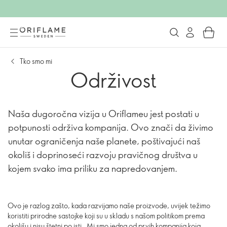
Tko smo mi
Održivost
Naša dugoročna vizija u Oriflameu jest postati u
potpunosti održiva kompanija. Ovo znači da živimo
unutar ograničenja naše planete, poštivajući naš
okoliš i doprinoseći razvoju pravičnog društva u
kojem svako ima priliku za napredovanjem.
Ovo je razlog zašto, kada razvijamo naše proizvode, uvijek težimo
koristiti prirodne sastojke koji su u skladu s našom politikom prema
okolišu i nisu štetni po isti. Mi smo jedna od prvih kompanija koja