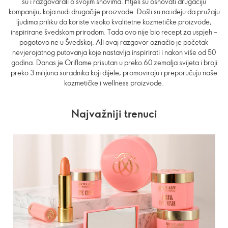
su i razgovarali o svojim snovima. Htjeli su osnovati drugačiju
kompaniju, koja nudi drugačije proizvode. Došli su na ideju da pružaju
ljudima priliku da koriste visoko kvalitetne kozmetičke proizvode,
inspirirane švedskom prirodom. Tada ovo nije bio recept za uspjeh –
pogotovo ne u Švedskoj. Ali ovaj razgovor označio je početak
nevjerojatnog putovanja koje nastavlja inspirirati i nakon više od 50
godina. Danas je Oriflame prisutan u preko 60 zemalja svijeta i broji
preko 3 milijuna suradnika koji dijele, promoviraju i preporučuju naše
kozmetičke i wellness proizvode.
Najvažniji trenuci